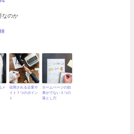
94
要なのか
88
るメ
信用される企業サ
ホームページの効
イト７つのポイン
果がでない３つの
ト
落とし穴